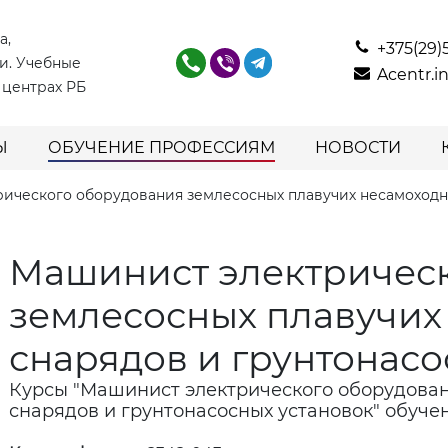
а,
+375(29)
и. Учебные
Acentr.
 центрах РБ
Ы
ОБУЧЕНИЕ ПРОФЕССИЯМ
НОВОСТИ
ического оборудования землесосных плавучих несамоходны
Машинист электричес
землесосных плавучих
снарядов и грунтонасо
Курсы "Машинист электрического оборудова
снарядов и грунтонасосных установок" обуче