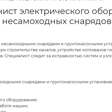
ист электрического обо
 несамоходных снарядов
несамоходными снарядами и грунтонасосными уста
при строительстве каналов, устройстве котлованов
в. Специалист следит за исправностью систем и узло
оходными снарядами и грунтонасосными установка
го оборудования;
аботе машин;
те.