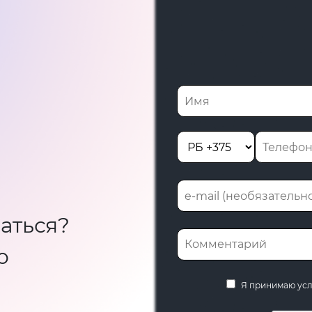
аться?
ю
Я принимаю ус