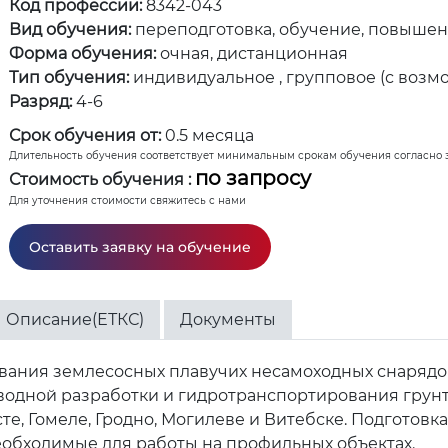
Код профессии:
8342-043
Вид обучения:
переподготовка, обучение, повыше
Форма обучения:
очная, дистанционная
Тип обучения:
индивидуальное , групповое (с возм
Разряд:
4-6
Срок обучения от:
0.5 месяца
Длительность обучения соответствует минимальным срокам обучения согласно 
по запросу
Стоимость обучения :
Для уточнения стоимости свяжитесь с нами
Оставить заявку на обучение
Описание(ЕТКС)
Документы
ания землесосных плавучих несамоходных снарядов 
одной разработки и гидротранспортирования грунт
те, Гомеле, Гродно, Могилеве и Витебске. Подготовк
необходимые для работы на профильных объектах.