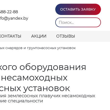
ОСТАВИТЬ ЗАЯВКУ
588-22-88
info@yandex.by
КОНТАКТЫ
АКЦИИ
ОТЗЫВЫ
х снарядов и грунтонасосных установок
кого оборудования
 несамоходных
сных установок
ния землесосных плавучих несамоходных
ние специальности