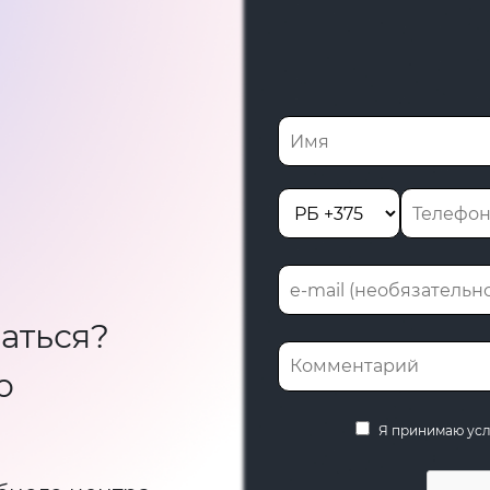
аться?
ю
Я принимаю ус