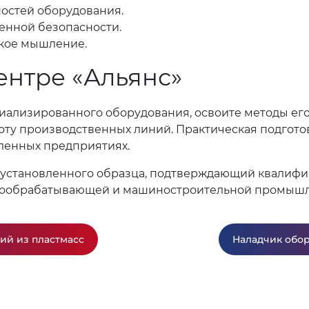
остей оборудования.
енной безопасности.
ское мышление.
ентре «Альянс»
иализированного оборудования, освоите методы его
оту производственных линий. Практическая подгото
ленных предприятиях.
 установленного образца, подтверждающий квалифи
ллообрабатывающей и машиностроительной промышл
ий из пластмасс
Наладчик обо