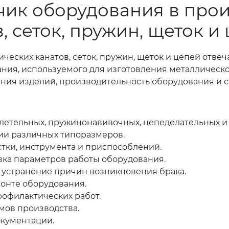
чик оборудования в про
, сеток, пружин, щеток и
еских канатов, сеток, пружин, щеток и цепей отвеча
ия, используемого для изготовления металлическо
ления изделий, производительность оборудования и с
плетельных, пружинонавивочных, цепеделательных и
ии различных типоразмеров.
стки, инструмента и приспособлений.
вка параметров работы оборудования.
 устранение причин возникновения брака.
монте оборудования.
офилактических работ.
мов производства.
окументации.