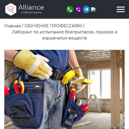
Главная
/
ОБУЧЕНИЕ ПРОФЕССИЯМ
/
Лаборант по испытанию боеприпасов, порохов и
взрывчатых веществ