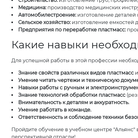
Строительство:
изготовление труб, профилей
Медицина:
производство медицинских инстру
Автомобилестроение:
изготовление деталей 
Сельское хозяйство:
изготовление емкостей д
Предприятия по переработке пластмасс:
прои
Какие навыки необход
Для успешной работы в этой профессии необх
Знание свойств различных видов пластмасс
и
Умение читать чертежи и техническую докум
Навыки работы с ручным и электроинструме
Знание технологий обработки пластмасс
(рез
Внимательность к деталям и аккуратность.
Умение работать в команде.
Ответственность и соблюдение техники безо
Пройдите обучение в учебном центре "Альянс" в
перспективной отрасли!