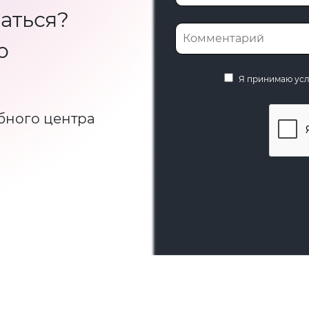
аться?
ю
Я принимаю ус
бного центра