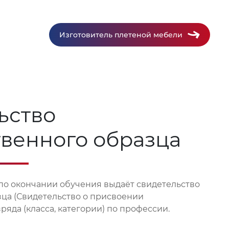
Изготовитель плетеной мебели
ьство
твенного образца
по окончании обучения выдаёт свидетельство
зца (Свидетельство о присвоении
яда (класса, категории) по профессии.