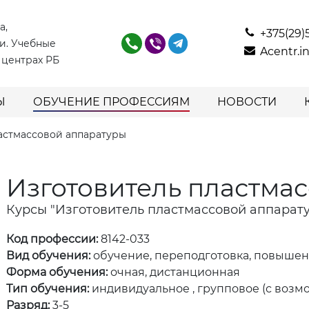
а,
+375(29)
и. Учебные
Acentr.
 центрах РБ
Ы
ОБУЧЕНИЕ ПРОФЕССИЯМ
НОВОСТИ
астмассовой аппаратуры
Изготовитель пластма
Курсы "Изготовитель пластмассовой аппарат
Код профессии:
8142-033
Вид обучения:
обучение, переподготовка, повыше
Форма обучения:
очная, дистанционная
Тип обучения:
индивидуальное , групповое (с возм
Разряд:
3-5