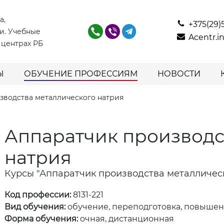
а,
+375(29)
и. Учебные
Acentr.
 центрах РБ
Ы
ОБУЧЕНИЕ ПРОФЕССИЯМ
НОВОСТИ
зводства металлического натрия
Аппаратчик производс
натрия
Курсы "Аппаратчик производства металличес
Код профессии:
8131-221
Вид обучения:
обучение, переподготовка, повыше
Форма обучения:
очная, дистанционная