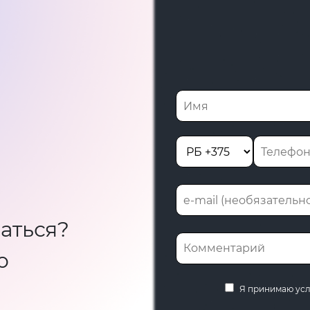
аться?
ю
Я принимаю ус