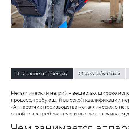
Описание профессии
Форма обучения
Металлический натрий – вещество, широко исп
процесс, требующий высокой квалификации пер
«Аппаратчик производства металлического натри
освойте востребованную и высокооплачиваему
Чем занимается аппар