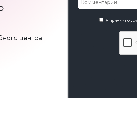
ю
Я принимаю ус
бного центра