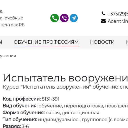
а,
+375(29)
и. Учебные
Acentr.
 центрах РБ
Ы
ОБУЧЕНИЕ ПРОФЕССИЯМ
НОВОСТИ
ружения
Испытатель вооружен
Курсы "Испытатель вооружения" обучение сп
Код профессии:
8131-391
Вид обучения:
обучение, переподготовка, повыше
Форма обучения:
очная, дистанционная
Тип обучения:
индивидуальное , групповое (с возм
Разряд:
3-6