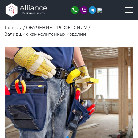
Главная
/
ОБУЧЕНИЕ ПРОФЕССИЯМ
/
Заливщик камнелитейных изделий