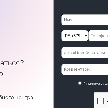
аться?
ю
Я принимаю ус
бного центра