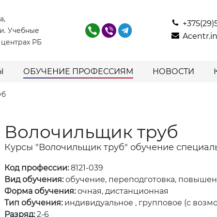
а,
+375(29)
и. Учебные
Acentr.
 центрах РБ
Ы
ОБУЧЕНИЕ ПРОФЕССИЯМ
НОВОСТИ
уб
Волочильщик труб
Курсы "Волочильщик труб" обучение специал
Код профессии:
8121-039
Вид обучения:
обучение, переподготовка, повыше
Форма обучения:
очная, дистанционная
Тип обучения:
индивидуальное , групповое (с возм
Разряд:
2-6