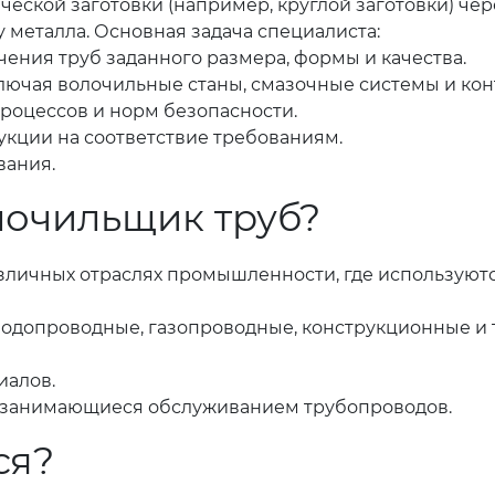
еской заготовки (например, круглой заготовки) чер
металла. Основная задача специалиста:
ения труб заданного размера, формы и качества.
ключая волочильные станы, смазочные системы и к
роцессов и норм безопасности.
укции на соответствие требованиям.
вания.
лочильщик труб?
зличных отраслях промышленности, где используютс
одопроводные, газопроводные, конструкционные и т.
иалов.
, занимающиеся обслуживанием трубопроводов.
ся?