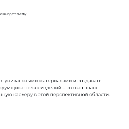
законодательству
ь с уникальными материалами и создавать
куумщика стеклоизделий – это ваш шанс!
шную карьеру в этой перспективной области.