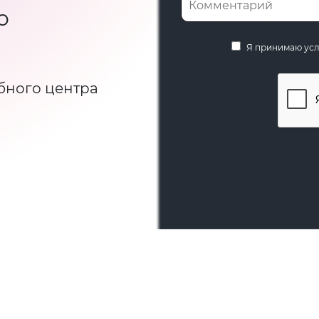
ю
Я принимаю ус
бного центра