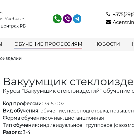
а,
+375(29)
и. Учебные
Acentr.
 центрах РБ
Ы
ОБУЧЕНИЕ ПРОФЕССИЯМ
НОВОСТИ
лоизделий
Вакуумщик стеклоизд
Курсы "Вакуумщик стеклоизделий" обучение 
Код профессии:
7315-002
Вид обучения:
обучение, переподготовка, повыше
Форма обучения:
очная, дистанционная
Тип обучения:
индивидуальное , групповое (с возм
Разряд:
3-4