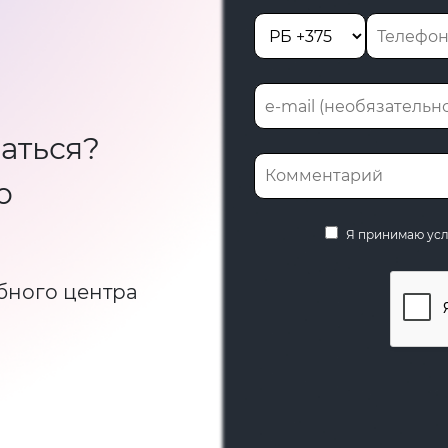
аться?
ю
Я принимаю ус
бного центра