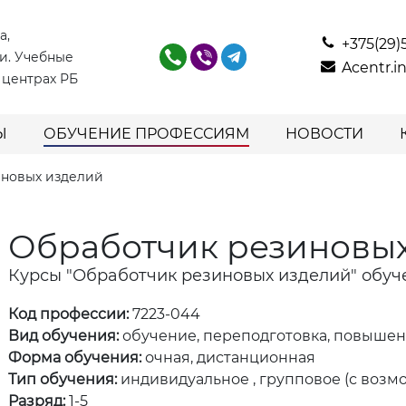
а,
+375(29)
и. Учебные
Acentr.
 центрах РБ
Ы
ОБУЧЕНИЕ ПРОФЕССИЯМ
НОВОСТИ
иновых изделий
Обработчик резиновы
Курсы "Обработчик резиновых изделий" обуч
Код профессии:
7223-044
Вид обучения:
обучение, переподготовка, повыше
Форма обучения:
очная, дистанционная
Тип обучения:
индивидуальное , групповое (с возм
Разряд:
1-5