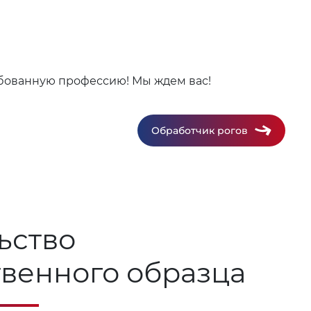
ебованную профессию! Мы ждем вас!
Обработчик рогов
ьство
твенного образца