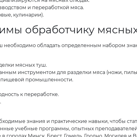
пециализируются на мясных блюдах.
водством и переработкой мяса.
вые, кулинарии).
имы обработчику мясных
ш необходимо обладать определенным набором знан
делки мясных туш.
нным инструментом для разделки мяса (ножи, пилы,
в пищевой промышленности.
одность к переработке.
.
обходимые знания и практические навыки, чтобы ст
енные учебные программы, опытных преподавателей
в городах Минск, Брест, Гомель, Гродно, Могилев и 