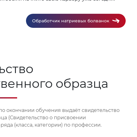
Обработчик натриевых болванок
ьство
твенного образца
по окончании обучения выдаёт свидетельство
зца (Свидетельство о присвоении
яда (класса, категории) по профессии.