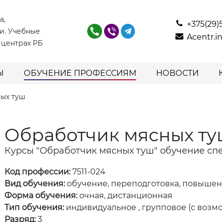
а,
+375(29)
и. Учебные
Acentr.
 центрах РБ
Ы
ОБУЧЕНИЕ ПРОФЕССИЯМ
НОВОСТИ
ых туш
Обработчик мясных т
Курсы "Обработчик мясных туш" обучение сп
Код профессии:
7511-024
Вид обучения:
обучение, переподготовка, повыше
Форма обучения:
очная, дистанционная
Тип обучения:
индивидуальное , групповое (с возм
Разряд:
3