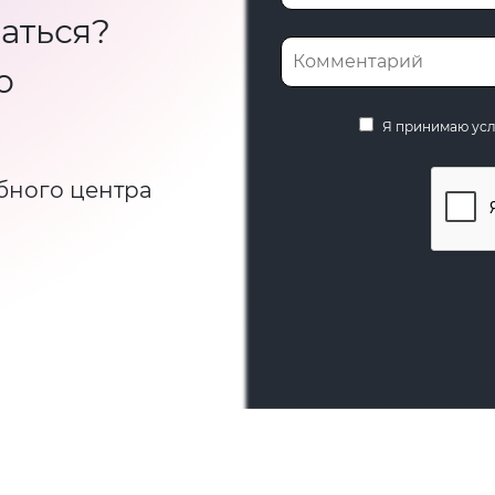
аться?
ю
Я принимаю ус
бного центра