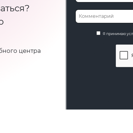
аться?
ю
Я принимаю ус
бного центра