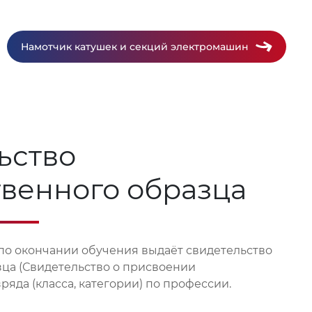
Намотчик катушек и секций электромашин
ьство
твенного образца
по окончании обучения выдаёт свидетельство
зца (Свидетельство о присвоении
яда (класса, категории) по профессии.