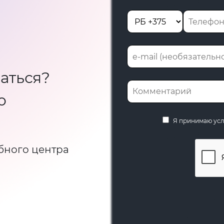
аться?
ю
Я принимаю ус
бного центра