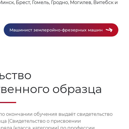
нск, Брест, Гомель, Гродно, Могилев, Витебск и
Машинист землеройно-фрезерных машин
ьство
твенного образца
по окончании обучения выдаёт свидетельство
зца (Свидетельство о присвоении
яда (класса, категории) по профессии.