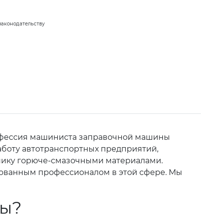
законодательству
рофессия машиниста заправочной машины
аботу автотранспортных предприятий,
хнику горюче-смазочными материалами.
бованным профессионалом в этой сфере. Мы
ны?