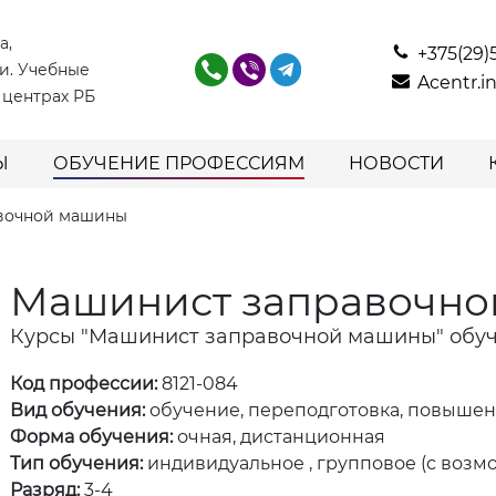
а,
+375(29)
и. Учебные
Acentr.
 центрах РБ
Ы
ОБУЧЕНИЕ ПРОФЕССИЯМ
НОВОСТИ
вочной машины
Машинист заправочн
Курсы "Машинист заправочной машины" обуч
Код профессии:
8121-084
Вид обучения:
обучение, переподготовка, повыше
Форма обучения:
очная, дистанционная
Тип обучения:
индивидуальное , групповое (с возм
Разряд:
3-4