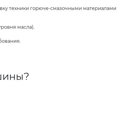
авку техники горюче-смазочными материалами
ровня масла).
бования.
шины?