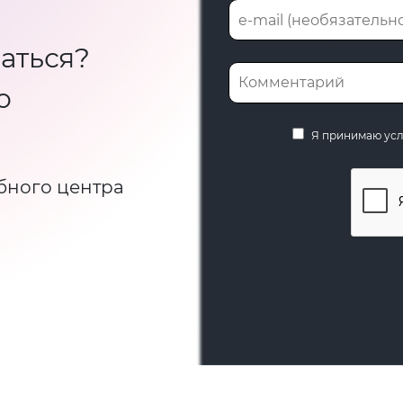
аться?
ю
Я принимаю ус
бного центра