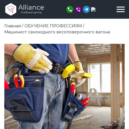
Главная
/
ОБУЧЕНИЕ ПРОФЕССИЯМ
/
Машинист самоходного весоповерочного вагона