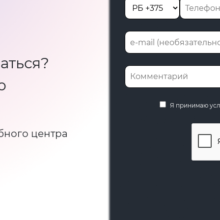
аться?
ю
Я принимаю ус
бного центра