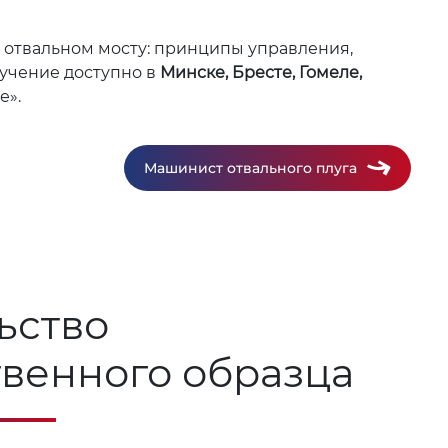
а отвальном мосту: принципы управления,
бучение доступно в
Минске, Бресте, Гомеле,
е».
Машинист отвального плуга
ьство
твенного образца