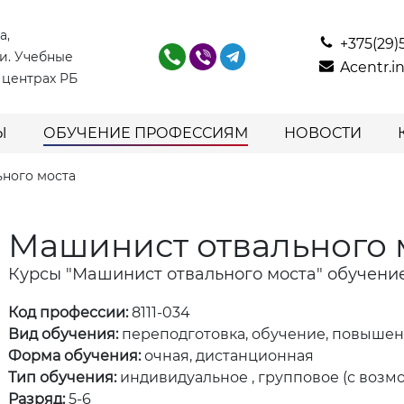
а,
+375(29)
и. Учебные
Acentr.
 центрах РБ
Ы
ОБУЧЕНИЕ ПРОФЕССИЯМ
НОВОСТИ
ного моста
Машинист отвального 
Курсы "Машинист отвального моста" обучени
Код профессии:
8111-034
Вид обучения:
переподготовка, обучение, повыше
Форма обучения:
очная, дистанционная
Тип обучения:
индивидуальное , групповое (с возм
Разряд:
5-6