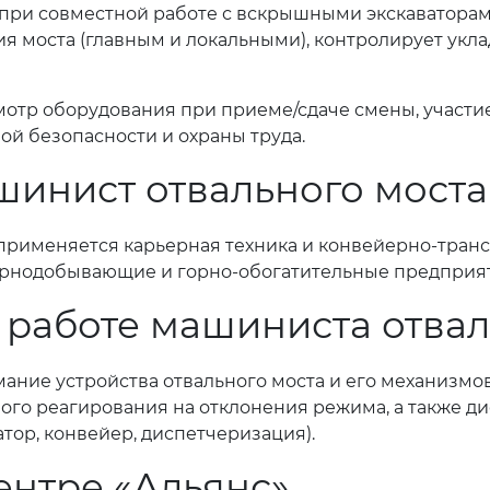
 при совместной работе с вскрышными экскаваторам
я моста (главным и локальными), контролирует уклад
смотр оборудования при приеме/сдаче смены, участи
й безопасности и охраны труда.
шинист отвального моста
 применяется карьерная техника и конвейерно-тран
орнодобывающие и горно-обогатительные предприяти
 работе машиниста отвал
ние устройства отвального моста и его механизмов
ого реагирования на отклонения режима, а также ди
тор, конвейер, диспетчеризация).
ентре «Альянс»