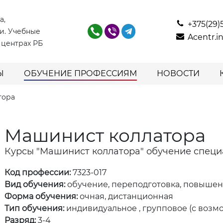
а,
+375(29)
и. Учебные
Acentr.
 центрах РБ
Ы
ОБУЧЕНИЕ ПРОФЕССИЯМ
НОВОСТИ
тора
Машинист коллатора
Курсы "Машинист коллатора" обучение специ
Код профессии:
7323-017
Вид обучения:
обучение, переподготовка, повыше
Форма обучения:
очная, дистанционная
Тип обучения:
индивидуальное , групповое (с возм
Разряд:
3-4