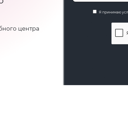
ю
Я принимаю ус
бного центра