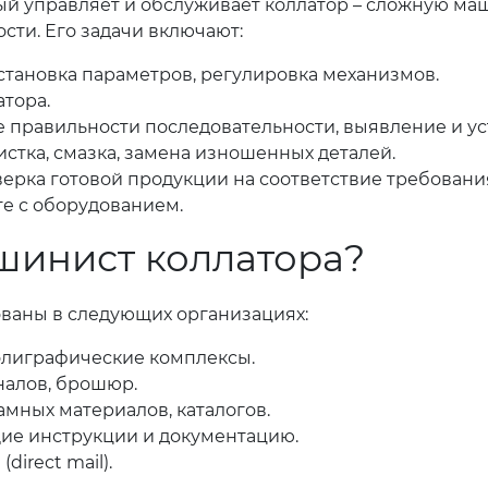
ый управляет и обслуживает коллатор – сложную ма
сти. Его задачи включают:
установка параметров, регулировка механизмов.
атора.
е правильности последовательности, выявление и ус
стка, смазка, замена изношенных деталей.
ерка готовой продукции на соответствие требовани
е с оборудованием.
ашинист коллатора?
ованы в следующих организациях:
полиграфические комплексы.
рналов, брошюр.
амных материалов, каталогов.
ие инструкции и документацию.
irect mail).