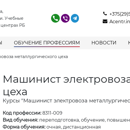
а,
+375(29)
и. Учебные
Acentr.
 центрах РБ
Ы
ОБУЧЕНИЕ ПРОФЕССИЯМ
НОВОСТИ
овоза металлургического цеха
Машинист электровоза
цеха
Курсы "Машинист электровоза металлургичес
Код профессии:
8311-009
Вид обучения:
переподготовка, обучение, повыше
Форма обучения:
очная, дистанционная