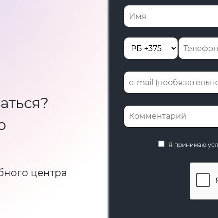
аться?
ю
Я принимаю ус
бного центра