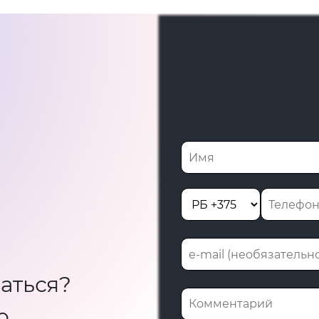
аться?
ю