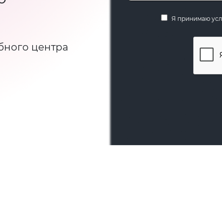
Я принимаю ус
бного центра