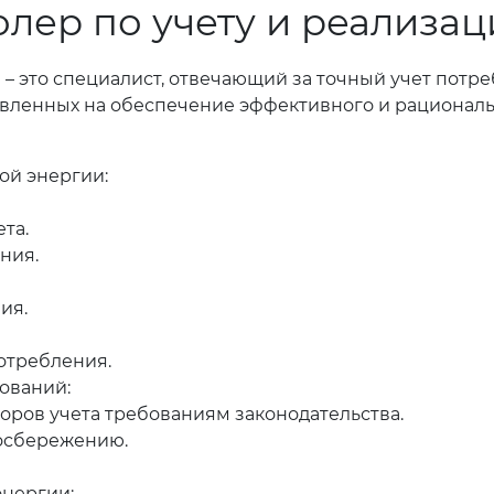
олер по учету и реализа
 – это специалист, отвечающий за точный учет потр
авленных на обеспечение эффективного и рациональ
ой энергии:
та.
ния.
ия.
отребления.
ований:
оров учета требованиям законодательства.
госбережению.
энергии: