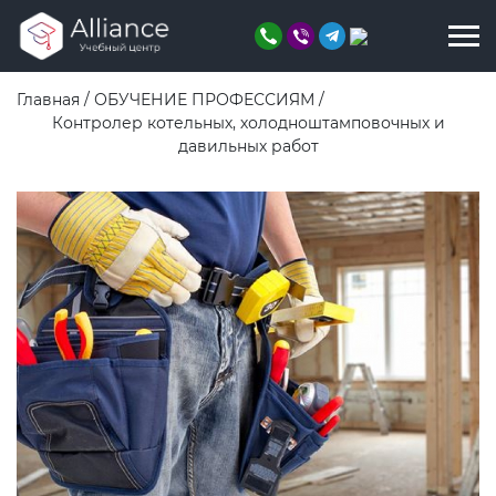
Главная
/
ОБУЧЕНИЕ ПРОФЕССИЯМ
/
Контролер котельных, холодноштамповочных и
давильных работ