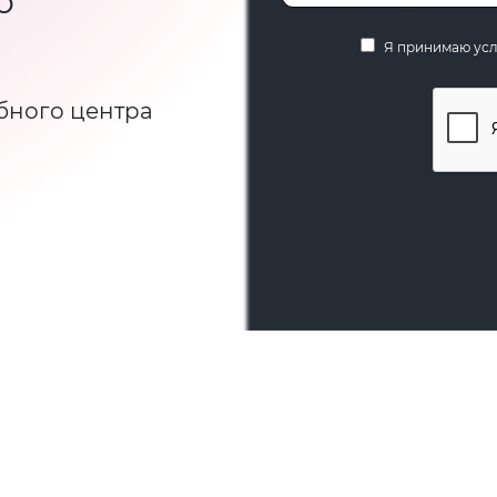
ю
Я принимаю ус
бного центра