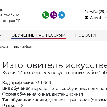
а,
+375(29)
и. Учебные
Acentr.
 центрах РБ
Ы
ОБУЧЕНИЕ ПРОФЕССИЯМ
НОВОСТИ
кусственных зубов
Изготовитель искусств
Курсы "Изготовитель искусственных зубов" о
Код профессии:
7311-009
Вид обучения:
переподготовка, обучение, повыше
Форма обучения:
очная, дистанционная
Тип обучения:
индивидуальное , групповое (с возм
Разряд:
1-6