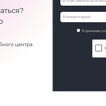
аться?
ю
Я принимаю ус
бного центра