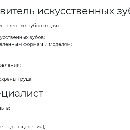
витель искусственных зу
усственных зубов входят:
усственных зубов;
новленным формам и моделям;
овления;
храны труда.
ециалист
ы в:
е подразделения);