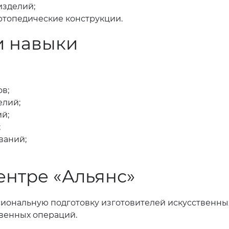
изделий;
ртопедические конструкции.
и навыки
в;
елий;
й;
;
ваний;
ентре «Альянс»
ональную подготовку изготовителей искусственных 
венных операций.