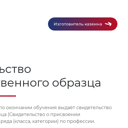
Изготовитель казеина
ьство
твенного образца
по окончании обучения выдаёт свидетельство
зца (Свидетельство о присвоении
яда (класса, категории) по профессии.