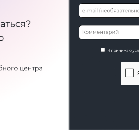
аться?
ю
Я принимаю ус
бного центра