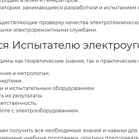
родвигателей и генераторов.
ратории, занимающиеся разработкой и испытанием 
уществляющие проверку качества электротехническ
ными электроремонтными службами.
ся Испытателю электроу
имы как теоретические знания, так и практические
ения и метрологии.
чертежи.
и и испытательным оборудованием.
 их результаты.
ветственность.
боте с электрооборудованием.
 вам получить все необходимые знания и навыки дл
еменные учебные программы, опытных преподавател