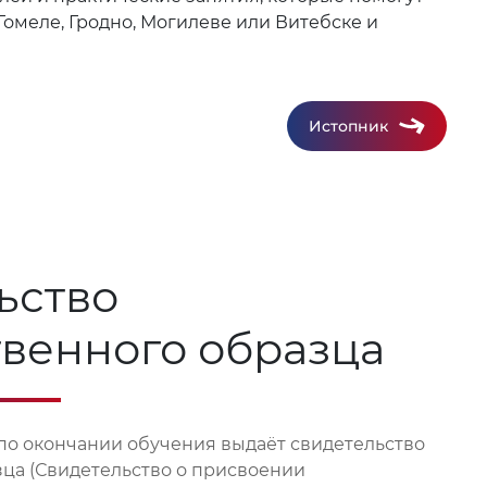
Гомеле, Гродно, Могилеве или Витебске и
Истопник
ьство
твенного образца
по окончании обучения выдаёт свидетельство
зца (Свидетельство о присвоении