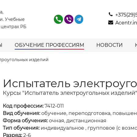
а,
+375(29)
и. Учебные
Acentr.
 центрах РБ
Ы
ОБУЧЕНИЕ ПРОФЕССИЯМ
НОВОСТИ
троугольных изделий
Испытатель электроуг
Курсы "Испытатель электроугольных изделий
Код профессии:
7412-011
Вид обучения:
обучение, переподготовка, повыше
Форма обучения:
очная, дистанционная
Тип обучения:
индивидуальное , групповое (с возм
Разряд:
2-6