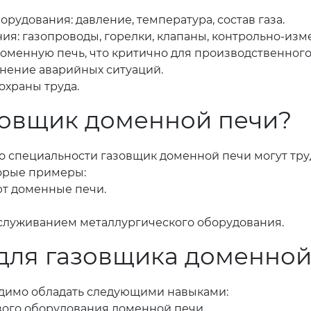
рудования: давление, температура, состав газа.
ия: газопроводы, горелки, клапаны, контрольно-из
оменную печь, что критично для производственного
нение аварийных ситуаций.
охраны труда.
азовщик доменной печи?
по специальности газовщик доменной печи могут тр
орые примеры:
ют доменные печи.
служиванием металлургического оборудования.
для газовщика доменной
одимо обладать следующими навыками:
вого оборудования доменной печи.