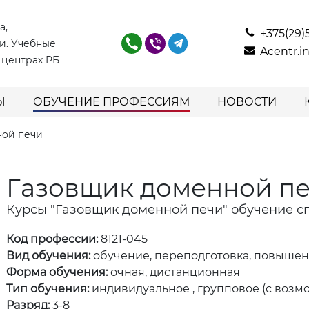
а,
+375(29)
и. Учебные
Acentr.
 центрах РБ
Ы
ОБУЧЕНИЕ ПРОФЕССИЯМ
НОВОСТИ
ной печи
Газовщик доменной п
Курсы "Газовщик доменной печи" обучение с
Код профессии:
8121-045
Вид обучения:
обучение, переподготовка, повыше
Форма обучения:
очная, дистанционная
Тип обучения:
индивидуальное , групповое (с возм
Разряд:
3-8