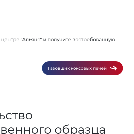
м центре "Альянс" и получите востребованную
Газовщик коксовых печей
ьство
твенного образца