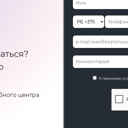
аться?
ю
Я принимаю ус
бного центра