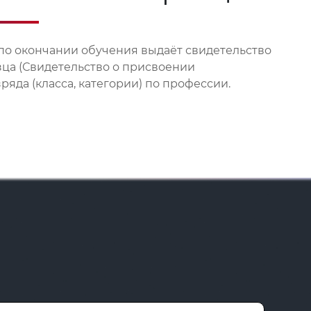
по окончании обучения выдаёт свидетельство
зца (Свидетельство о присвоении
яда (класса, категории) по профессии.