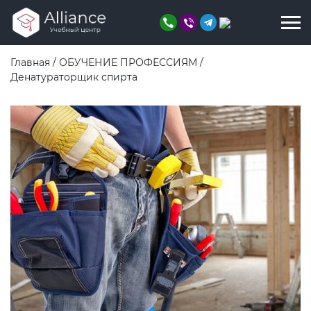
Главная
/
ОБУЧЕНИЕ ПРОФЕССИЯМ
/
Денатураторщик спирта