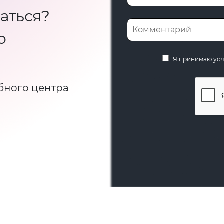
аться?
ю
Я принимаю ус
бного центра