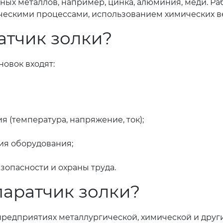
ных металлов, например, цинка, алюминия, меди. Ра
ическими процессами, использованием химических в
атчик золки?
новок входят:
 (температура, напряжение, ток);
ия оборудования;
опасности и охраны труда.
паратчик золки?
предприятиях металлургической, химической и дру