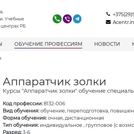
а,
+375(29)
и. Учебные
Acentr.
 центрах РБ
Ы
ОБУЧЕНИЕ ПРОФЕССИЯМ
НОВОСТИ
и
Аппаратчик золки
Курсы "Аппаратчик золки" обучение специал
Код профессии:
8132-006
Вид обучения:
обучение, переподготовка, повыше
Форма обучения:
очная, дистанционная
Тип обучения:
индивидуальное , групповое (с возм
Разряд:
3-6