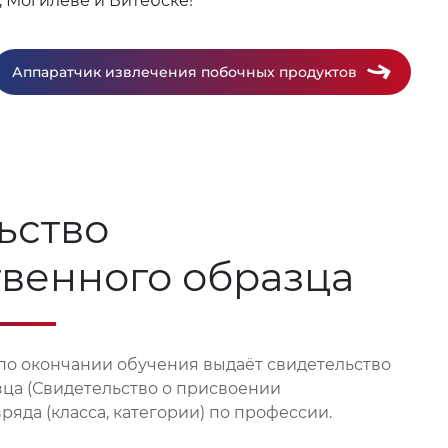
, Могилеве и Витебске!
Аппаратчик извлечения побочных продуктов
ьство
твенного образца
по окончании обучения выдаёт свидетельство
зца (Свидетельство о присвоении
яда (класса, категории) по профессии.