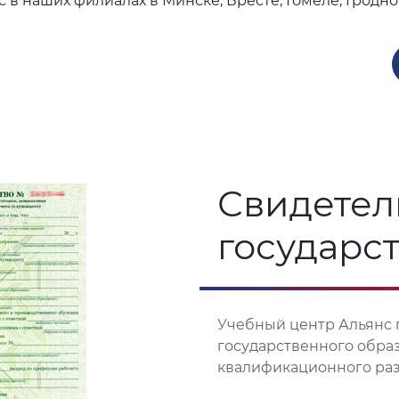
 в наших филиалах в Минске, Бресте, Гомеле, Гродно
Свидетел
государс
Учебный центр Альянс 
государственного обра
квалификационного разр