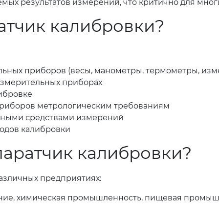
емых результатов измерений, что критично для мно
атчик калибровки?
ьных приборов (весы, манометры, термометры, изме
измерительных приборах
ибровке
приборов метрологическим требованиям
анными средствами измерений
тодов калибровки
ппаратчик калибровки?
азличных предприятиях:
е, химическая промышленность, пищевая промышле