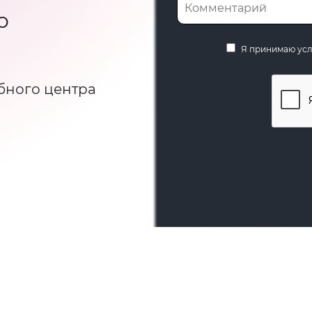
ю
Я принимаю ус
бного центра