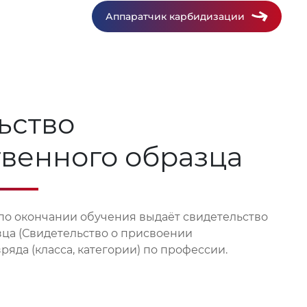
Аппаратчик карбидизации
ьство
твенного образца
по окончании обучения выдаёт свидетельство
зца (Свидетельство о присвоении
яда (класса, категории) по профессии.