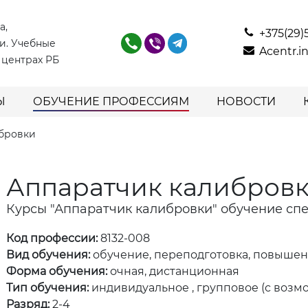
а,
+375(29)
и. Учебные
Acentr.
 центрах РБ
Ы
ОБУЧЕНИЕ ПРОФЕССИЯМ
НОВОСТИ
ибровки
Аппаратчик калибров
Курсы "Аппаратчик калибровки" обучение сп
Код профессии:
8132-008
Вид обучения:
обучение, переподготовка, повыше
Форма обучения:
очная, дистанционная
Тип обучения:
индивидуальное , групповое (с возм
Разряд:
2-4