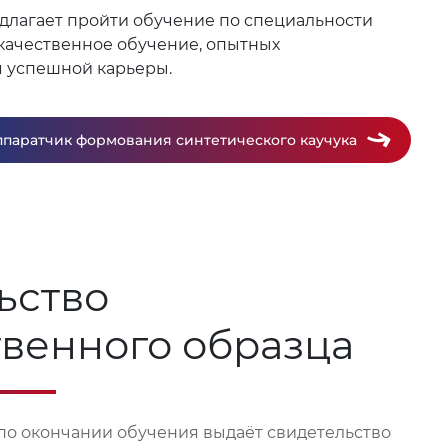
длагает пройти обучение по специальности
м качественное обучение, опытных
я успешной карьеры.
паратчик формования синтетического каучука
ьство
твенного образца
по окончании обучения выдаёт свидетельство