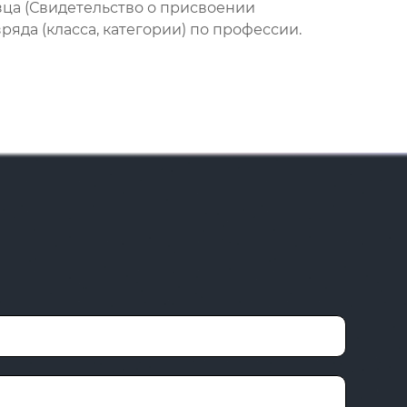
зца (Свидетельство о присвоении
яда (класса, категории) по профессии.