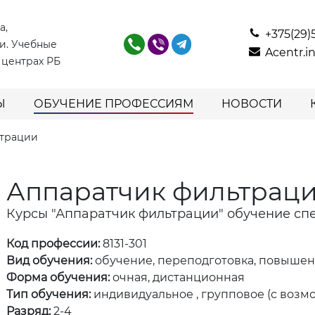
а,
+375(29)
и. Учебные
Acentr.
 центрах РБ
Ы
ОБУЧЕНИЕ ПРОФЕССИЯМ
НОВОСТИ
ьтрации
Аппаратчик фильтрац
Курсы "Аппаратчик фильтрации" обучение сп
Код профессии:
8131-301
Вид обучения:
обучение, переподготовка, повыше
Форма обучения:
очная, дистанционная
Тип обучения:
индивидуальное , групповое (с возм
Разряд:
2-4