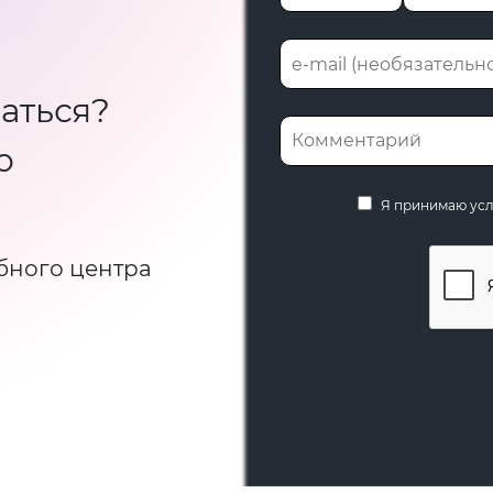
аться?
ю
Я принимаю ус
бного центра